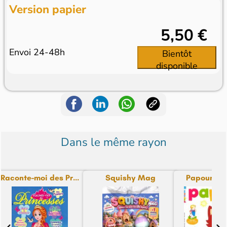
Version papier
5,50 €
Envoi 24-48h
Bientôt
disponible
Dans le même rayon
Raconte-moi des Pr...
Squishy Mag
Papoum M