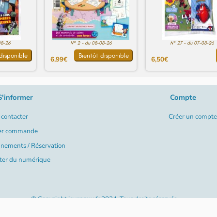
08-26
N° 2 - du 08-08-26
N° 27 - du 07-08-26
disponible
Bientôt disponible
6,99€
6,50€
S'informer
Compte
contacter
Créer un compte
er commande
nements / Réservation
ter du numérique
© Copyright journaux.fr 2024. Tous droits réservés
Créé par
Happy Log89 - Anaïs Gatard