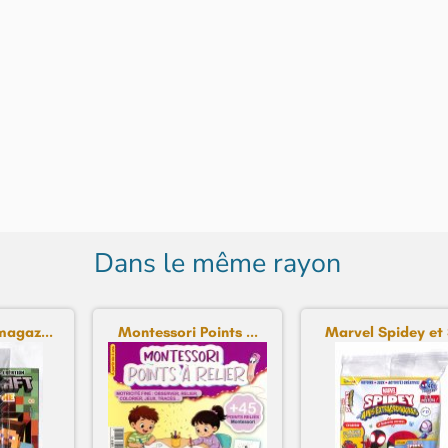
Dans le même rayon
magaz...
Montessori Points ...
Marvel Spidey et S