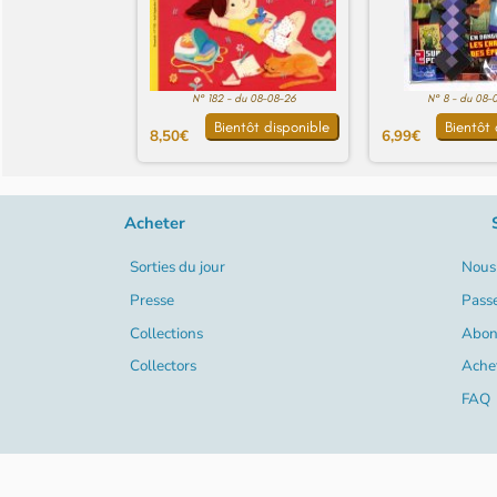
N° 182 - du 08-08-26
N° 8 - du 08-
Bientôt disponible
Bientôt 
8,50€
6,99€
Acheter
Sorties du jour
Nous 
Presse
Pass
Collections
Abon
Collectors
Ache
FAQ