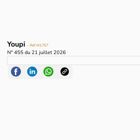
Youpi
- Réf M1757
N°
455
du
21 juillet 2026