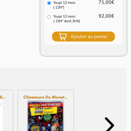
71,00€
Youpi 12 mois
( 12N°)
92,00€
Youpi 12 mois
( 15N° dont 3HS)
Ajouter au panier
...
Chasseurs De Monst...