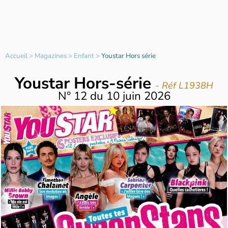
Accueil
>
Magazines
>
Enfant
>
Youstar Hors série
Youstar Hors-série
- Réf L1938H
N°
12
du
10 juin 2026