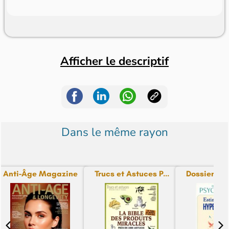
Afficher le descriptif
Dans le même rayon
Anti-Âge Magazine
Trucs et Astuces P...
Dossiers Pra