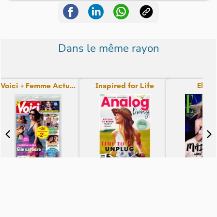
Dans le même rayon
Voici + Femme Actu...
Inspired for Life
Elle (
N° 2018 - du 07-08-26
N° 91 - du 07-08-26
N° 2609 - du
4,40€
17,99€
10,50€