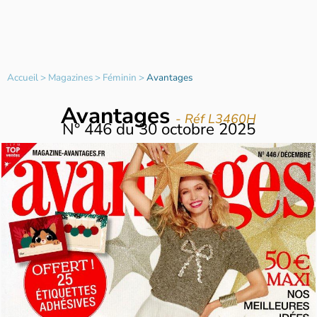
Accueil
>
Magazines
>
Féminin
>
Avantages
Avantages
- Réf L3460H
N°
446
du
30 octobre 2025