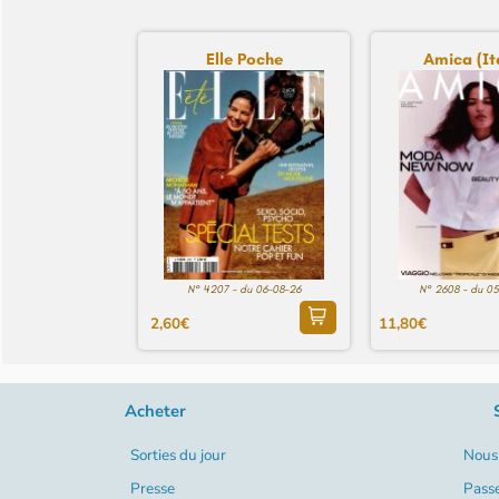
Elle Poche
Amica (Ita
N° 4207 - du 06-08-26
N° 2608 - du 0
2,60€
11,80€
Acheter
Sorties du jour
Nous 
Presse
Pass