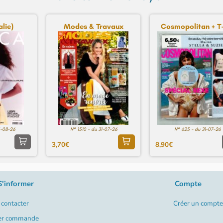
lie)
Modes & Travaux
Cosmopolitan + T-
5-08-26
N° 1510 - du 31-07-26
N° 625 - du 31-07-26
3,70€
8,90€
S'informer
Compte
contacter
Créer un compte
er commande