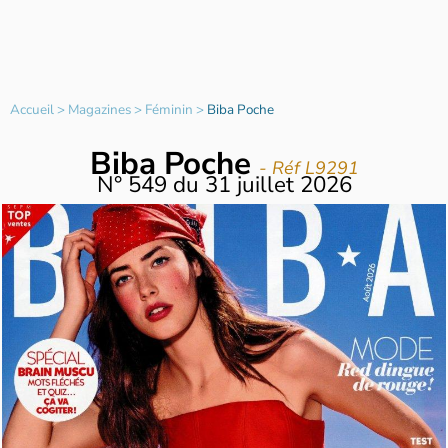
Accueil
>
Magazines
>
Féminin
>
Biba Poche
Biba Poche
- Réf L9291
N°
549
du
31 juillet 2026