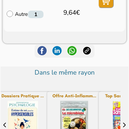
9,64€
Autre
Dans le même rayon
Dossiers Pratique ...
Offre Anti-Inflamm...
Top Santé + 