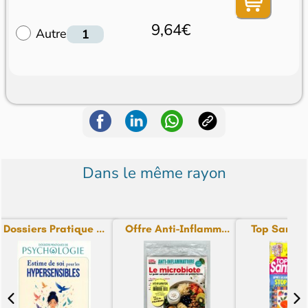
9,64€
Autre
Dans le même rayon
Dossiers Pratique ...
Offre Anti-Inflamm...
Top Santé + 