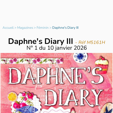
Accueil
>
Magazines
>
Féminin
>
Daphne's Diary III
Daphne's Diary III
- Réf M5161H
N°
1
du
10 janvier 2026