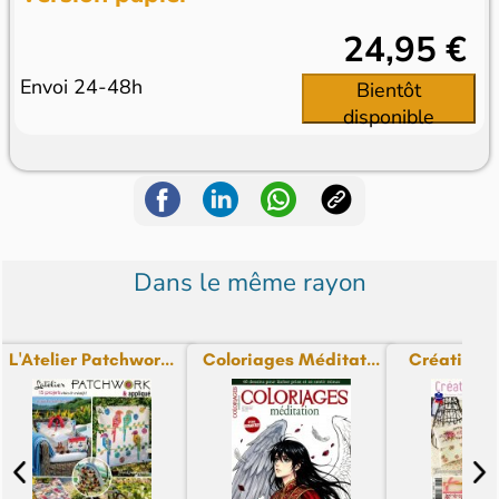
24,95 €
Envoi 24-48h
Bientôt
disponible
Dans le même rayon
L'Atelier Patchwor...
Coloriages Méditat...
Création Po