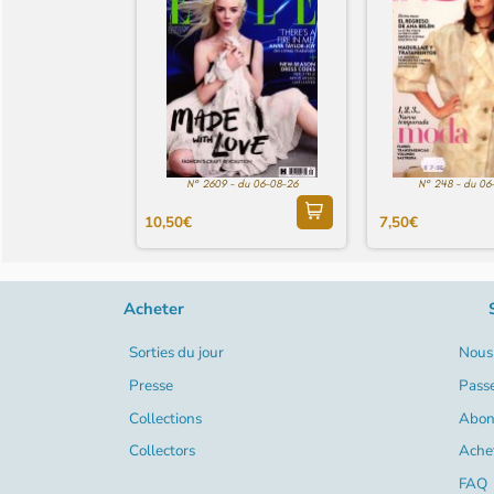
N° 2609 - du 06-08-26
N° 248 - du 06
10,50€
7,50€
Acheter
Sorties du jour
Nous 
Presse
Pass
Collections
Abon
Collectors
Ache
FAQ