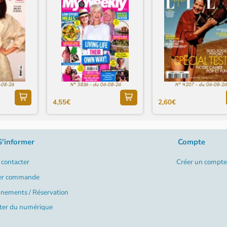
-08-26
N° 5836 - du 06-08-26
N° 4207 - du 06-08-26
4,55€
2,60€
S'informer
Compte
contacter
Créer un compte
er commande
nements / Réservation
ter du numérique