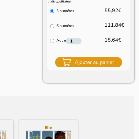
métropolitaine
55,92€
3 numéros
111,84€
6 numéros
18,64€
Autre
Ajouter au panier
Elle