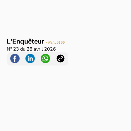
L'Enquêteur
- Réf L5155
N°
23
du
28 avril 2026