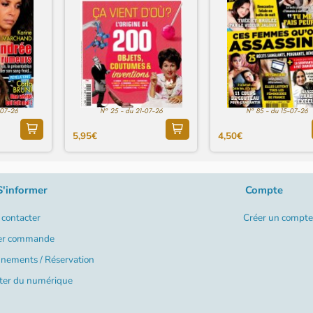
-07-26
N° 25 - du 21-07-26
N° 85 - du 15-07-26
5,95€
4,50€
S'informer
Compte
contacter
Créer un compte
er commande
nements / Réservation
ter du numérique