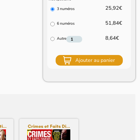
25,92€
3 numéros
51,84€
6 numéros
8,64€
Autre
Ajouter au panier
i...
Crimes et Faits Di...