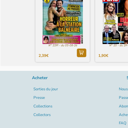
N° 2291 - du 05-08-26
N° 25 - du 29
2,39€
1,90€
Acheter
Sorties du jour
Nous 
Presse
Pass
Collections
Abon
Collectors
Ache
FAQ