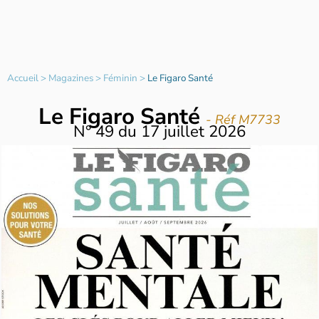
Accueil
>
Magazines
>
Féminin
>
Le Figaro Santé
Le Figaro Santé
- Réf M7733
N°
49
du
17 juillet 2026