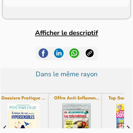
Afficher le descriptif
Dans le même rayon
Dossiers Pratique ...
Offre Anti-Inflamm...
Top Santé + 