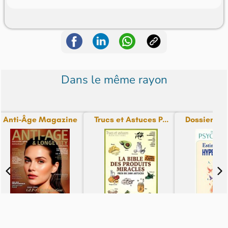
Dans le même rayon
Anti-Âge Magazine
Trucs et Astuces P...
Dossiers Pra