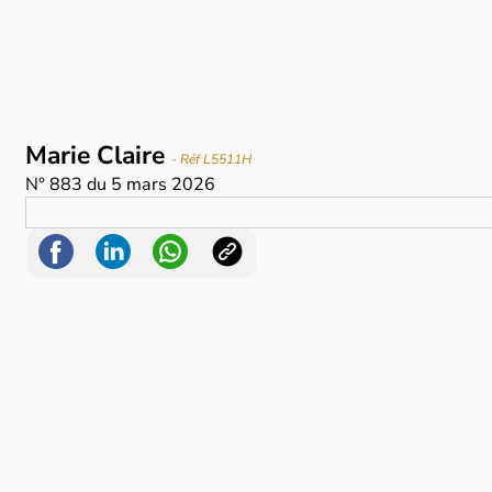
Marie Claire
- Réf L5511H
N°
883
du
5 mars 2026