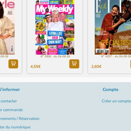
-08-26
N° 5836 - du 06-08-26
N° 4207 - du 06-08-26
4,55€
2,60€
S'informer
Compte
contacter
Créer un compte
er commande
nements / Réservation
ter du numérique