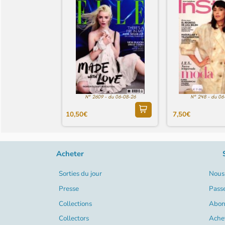
N° 2609 - du 06-08-26
N° 248 - du 06
10,50€
7,50€
Acheter
Sorties du jour
Nous 
Presse
Pass
Collections
Abon
Collectors
Ache