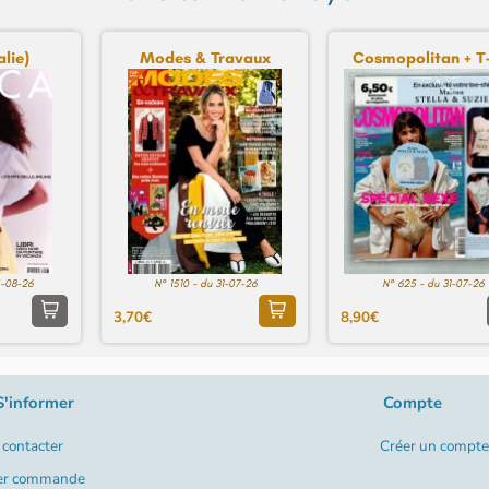
lie)
Modes & Travaux
Cosmopolitan + T-
5-08-26
N° 1510 - du 31-07-26
N° 625 - du 31-07-26
3,70€
8,90€
S'informer
Compte
contacter
Créer un compte
er commande