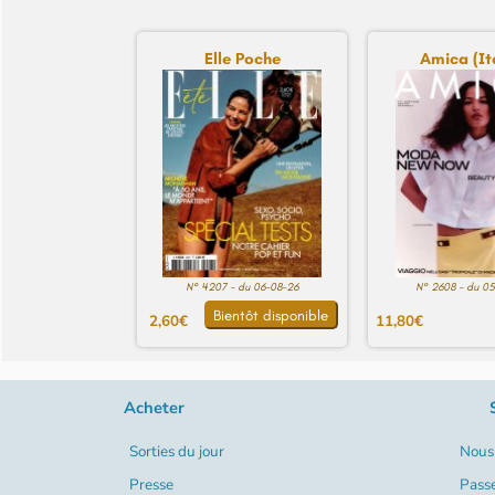
Elle Poche
Amica (Ita
N° 4207 - du 06-08-26
N° 2608 - du 0
Bientôt disponible
2,60€
11,80€
Acheter
Sorties du jour
Nous 
Presse
Pass