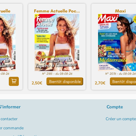
uelle
Femme Actuelle Poc...
Maxi
8-08-26
N° 2185 - du 08-08-26
N° 2076 - du 08-08-26
Bientôt disponible
Bientôt dispo
2,50€
2,70€
S'informer
Compte
contacter
Créer un compte
er commande