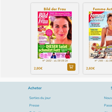
Bild der Frau
Femme Act
N° 2632 - du 08-08-26
N° 2185 - du 0
2,80€
2,60€
Acheter
Sorties du jour
Nous 
Presse
Pass