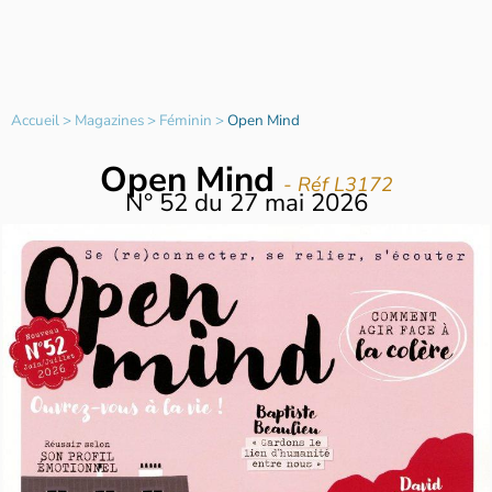
Accueil
>
Magazines
>
Féminin
>
Open Mind
Open Mind
- Réf L3172
N°
52
du
27 mai 2026