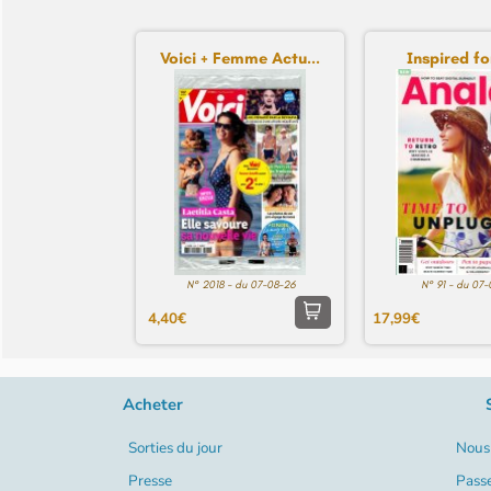
Voici + Femme Actu...
Inspired fo
N° 2018 - du 07-08-26
N° 91 - du 07
4,40€
17,99€
Acheter
Sorties du jour
Nous 
Presse
Pass