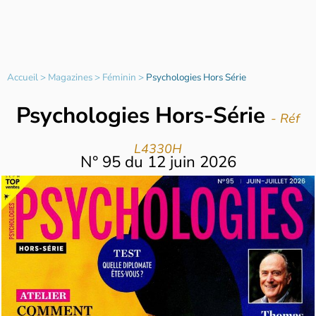
Accueil
>
Magazines
>
Féminin
>
Psychologies Hors Série
Psychologies Hors-Série
- Réf
L4330H
N°
95
du
12 juin 2026