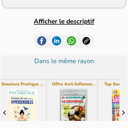
Afficher le descriptif
Dans le même rayon
Dossiers Pratique ...
Offre Anti-Inflamm...
Top Santé + 