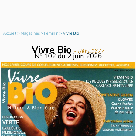
Accueil
>
Magazines
>
Féminin
>
Vivre Bio
Vivre Bio
- Réf L1677
N°
102
du
2 juin 2026