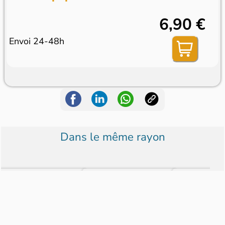
6,90 €
Envoi 24-48h
Dans le même rayon
Elle Poche
Amica (Italie)
Modes & 