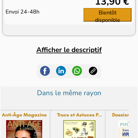
13,90 €
Envoi 24-48h
Bientôt
disponible
Afficher le descriptif
Dans le même rayon
Anti-Âge Magazine
Trucs et Astuces P...
Dossiers Pra