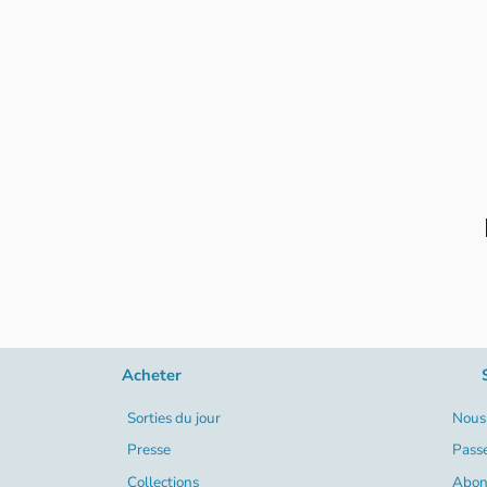
Acheter
Sorties du jour
Nous 
Presse
Pass
Collections
Abon