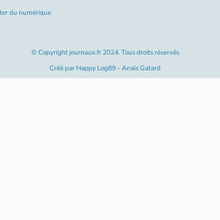
ter du numérique
© Copyright journaux.fr 2024. Tous droits réservés
Créé par
Happy Log89 - Anaïs Gatard