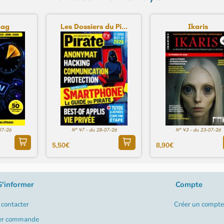
Mag
Les Dossiers du Pi...
Ikaris
07-26
N° 47 - du 28-07-26
N° 43 - du 23-07-26
5,50€
8,90€
S'informer
Compte
contacter
Créer un compte
er commande