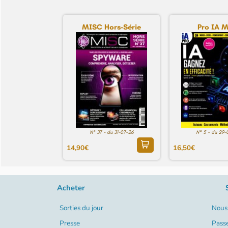
MISC Hors-Série
Pro IA 
N° 37 - du 31-07-26
N° 5 - du 29-
14,90€
16,50€
Acheter
Sorties du jour
Nous 
Presse
Pass