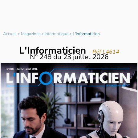
Accueil
>
Magazines
>
Informatique
>
L'Informaticien
L'Informaticien
- Réf L4614
N°
248
du
23 juillet 2026