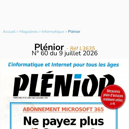
Accueil
>
Magazines
>
Informatique
>
Plénior
Plénior
- Réf L3635
N°
60
du
9 juillet 2026