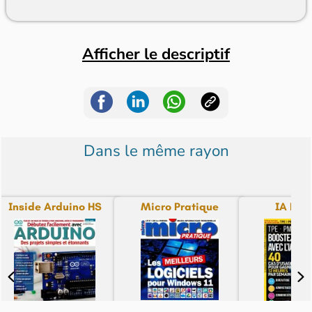
Afficher le descriptif
Dans le même rayon
Inside Arduino HS
Micro Pratique
IA Pra