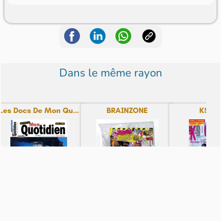
Dans le même rayon
Les Docs De Mon Qu...
BRAINZONE
KSoci
N° 30 - du 08-08-26
N° 2 - du 31-07-26
N° 28 - du 