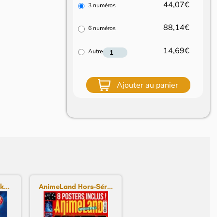
44,07€
3 numéros
88,14€
6 numéros
14,69€
Autre
Ajouter au panier
...
AnimeLand Hors-Sér...