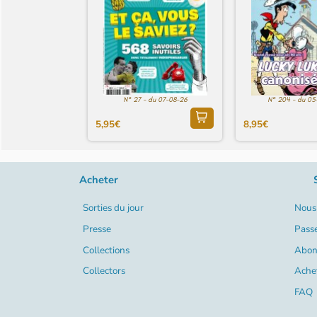
N° 27 - du 07-08-26
N° 204 - du 05
5,95€
8,95€
Acheter
Sorties du jour
Nous 
Presse
Pass
Collections
Abon
Collectors
Ache
FAQ