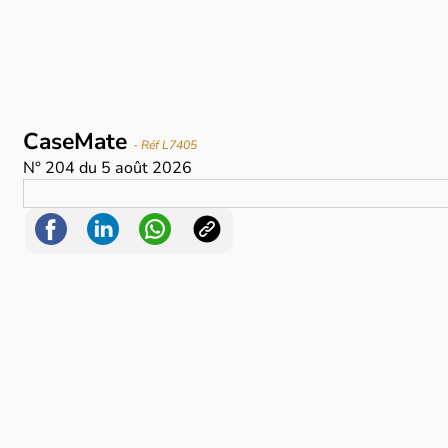
CaseMate
- Réf L7405
N°
204
du
5 août 2026