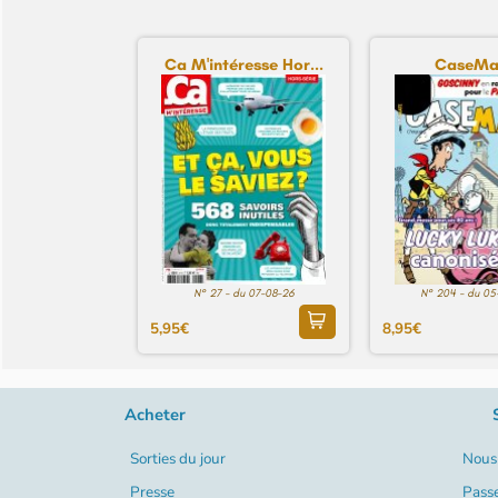
Ca M'intéresse Hor...
CaseMa
N° 27 - du 07-08-26
N° 204 - du 05
5,95€
8,95€
Acheter
Sorties du jour
Nous 
Presse
Pass