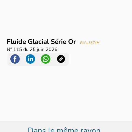
Fluide Glacial Série Or
- Réf L3374H
N°
115
du
25 juin 2026
Dans le même rayon