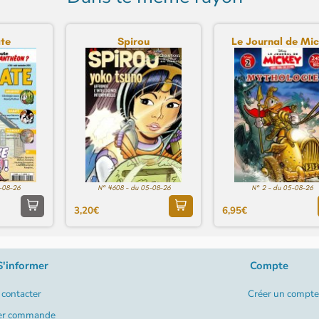
te
Spirou
Le Journal de Mick
-08-26
N° 4608 - du 05-08-26
N° 2 - du 05-08-26
3,20€
6,95€
S'informer
Compte
contacter
Créer un compte
er commande