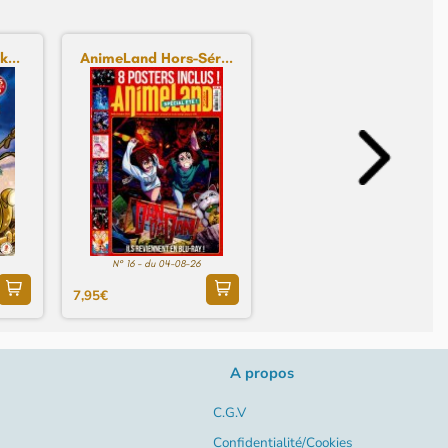
...
AnimeLand Hors-Sér...
N° 16 - du 04-08-26
7,95€
A propos
C.G.V
Confidentialité/Cookies