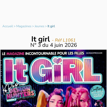
Accueil
>
Magazines
>
Jeunes
>
It girl
It girl
- Réf L1061
N°
3
du
4 juin 2026