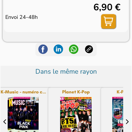
6,90 €
Envoi 24-48h
Dans le même rayon
K-Music - numéro c...
Planet K-Pop
K-Pop