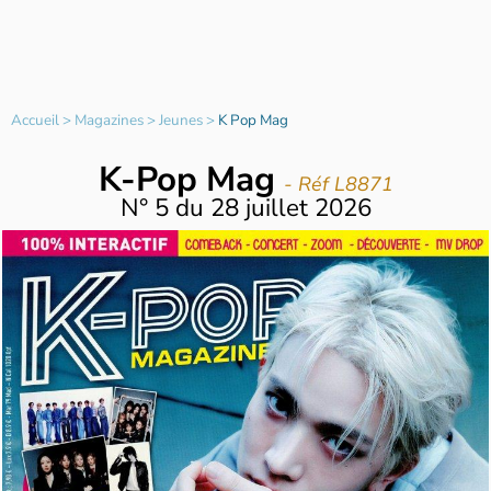
Accueil
>
Magazines
>
Jeunes
>
K Pop Mag
K-Pop Mag
- Réf L8871
N°
5
du
28 juillet 2026