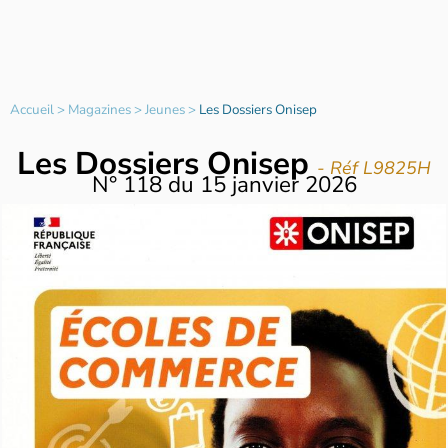
Accueil
>
Magazines
>
Jeunes
>
Les Dossiers Onisep
Les Dossiers Onisep
- Réf L9825H
N°
118
du
15 janvier 2026