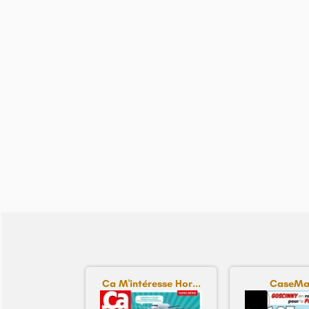
Ca M'intéresse Hor...
CaseMa