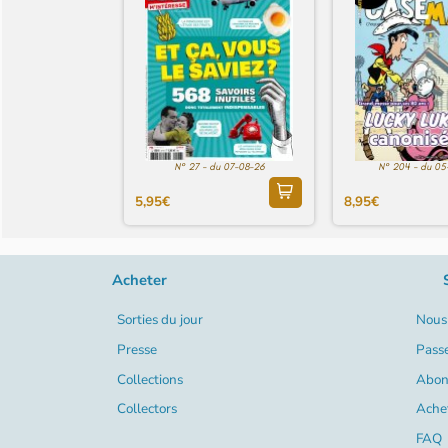
N° 27 - du 07-08-26
N° 204 - du 05
5,95€
8,95€
Acheter
Sorties du jour
Nous 
Presse
Pass
Collections
Abon
Collectors
Ache
FAQ