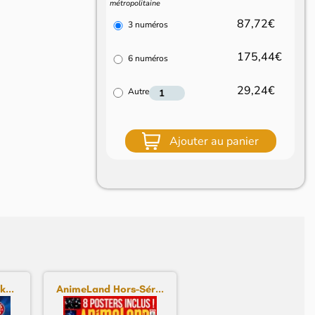
métropolitaine
87,72€
3 numéros
175,44€
6 numéros
29,24€
Autre
Ajouter au panier
...
AnimeLand Hors-Sér...