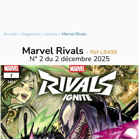
Accueil
>
Magazines
>
Jeunes
>
Marvel Rivals
Marvel Rivals
- Réf L8499
N°
2
du
2 décembre 2025