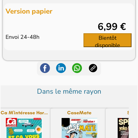
Version papier
6,99 €
Envoi 24-48h
Bientôt
disponible
Dans le même rayon
Ca M'intéresse Hor...
CaseMate
Spir