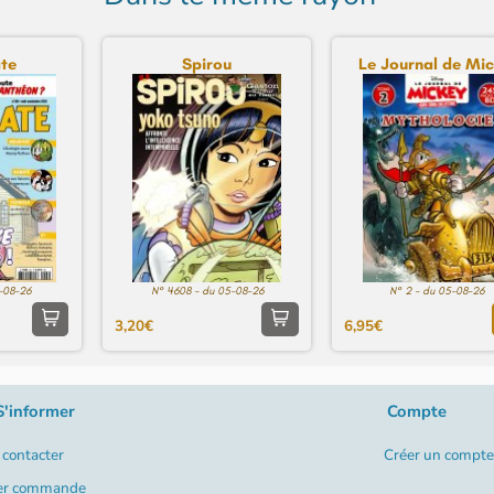
te
Spirou
Le Journal de Mick
-08-26
N° 4608 - du 05-08-26
N° 2 - du 05-08-26
3,20€
6,95€
S'informer
Compte
contacter
Créer un compte
er commande