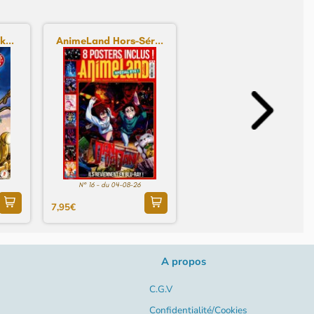
...
AnimeLand Hors-Sér...
N° 16 - du 04-08-26
7,95€
A propos
C.G.V
Confidentialité/Cookies