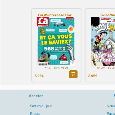
Ca M'intéresse Hor...
CaseMa
N° 27 - du 07-08-26
N° 204 - du 05
5,95€
8,95€
Acheter
Sorties du jour
Nous 
Presse
Pass