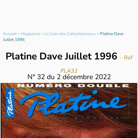
Accueil
>
Magazines
>
Le Coin des Collectionneurs
>
Platine Dave
Juillet 1996
Platine Dave Juillet 1996
- Réf
PLA32
N°
32
du
2 décembre 2022