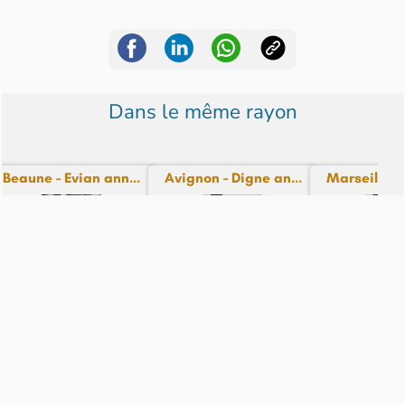
Dans le même rayon
Beaune - Evian ann...
Avignon - Digne an...
Marseille - 
N° 70 - du 26-12-24
N° 81 - du 25-12-24
N° 84 - du 
12,99€
9,99€
9,99€