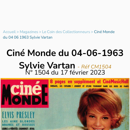
Accueil
>
Magazines
>
Le Coin des Collectionneurs
>
Ciné Monde
du 04 06 1963 Sylvie Vartan
Ciné Monde du 04-06-1963
Sylvie Vartan
- Réf CM1504
N°
1504
du
17 février 2023