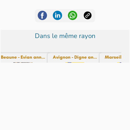
Dans le même rayon
Beaune - Evian ann...
Avignon - Digne an...
Marseille - 
N° 70 - du 26-12-24
N° 81 - du 25-12-24
N° 84 - du 
12,99€
9,99€
9,99€