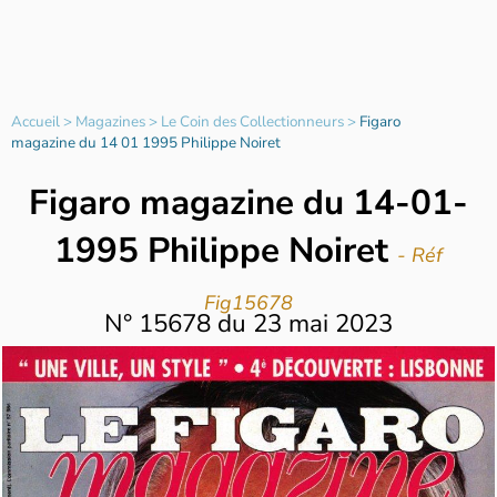
Accueil
>
Magazines
>
Le Coin des Collectionneurs
>
Figaro
magazine du 14 01 1995 Philippe Noiret
Figaro magazine du 14-01-
1995 Philippe Noiret
- Réf
Fig15678
N°
15678
du
23 mai 2023