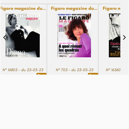
Figaro magazine du...
Figaro magazine du...
Figaro maga
N° 16803 - du 23-05-23
N° 703 - du 23-05-23
N° 16360 - d
14,99€
14,99€
14,99€
Voir le pied de page
© Copyright journaux.fr 2024. Tous droits réservés
Créé par
Happy Log89 - Anaïs Gatard