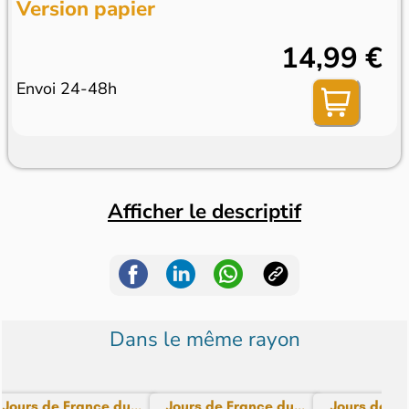
Version papier
14,99 €
Envoi 24-48h
Afficher le descriptif
Dans le même rayon
Jours de France du...
Jours de France du...
Jours de Fra