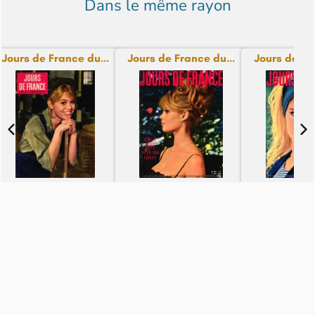
Dans le même rayon
Jours de France du...
Jours de France du...
Jours de Fra
N° 250 - du 10-02-26
N° 425 - du 10-02-26
N° 445 - du
14,99€
14,99€
14,99€
Voir le pied de page