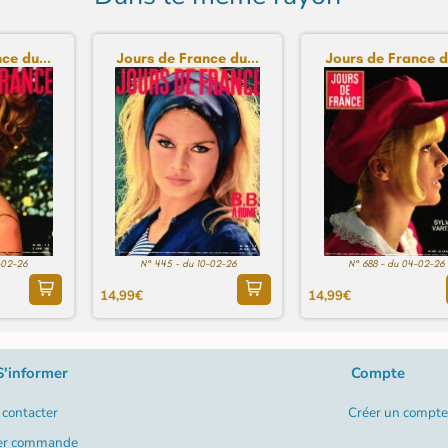
ce du...
Jours de France du...
Jours de France du
-02-26
N° 445 - du 10-02-26
N° 688 - du 04-02-26
14,99€
14,99€
S'informer
Compte
contacter
Créer un compte
er commande