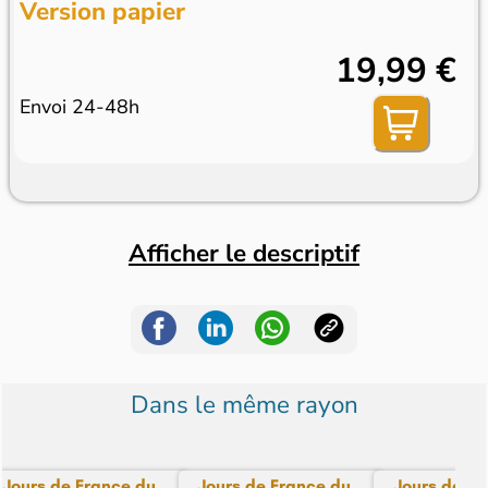
Version papier
19,99 €
Envoi 24-48h
Afficher le descriptif
Dans le même rayon
Jours de France du...
Jours de France du...
Jours de Fra