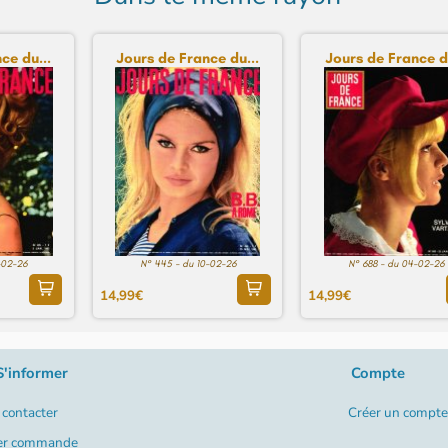
ce du...
Jours de France du...
Jours de France du
-02-26
N° 445 - du 10-02-26
N° 688 - du 04-02-26
14,99€
14,99€
S'informer
Compte
contacter
Créer un compte
er commande