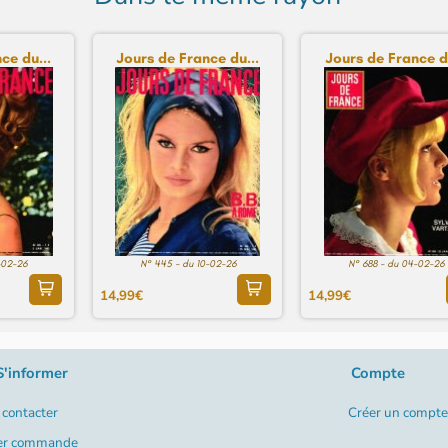
ce du...
Jours de France du...
Jours de France du
-02-26
N° 445 - du 10-02-26
N° 688 - du 04-02-26
14,99€
14,99€
S'informer
Compte
contacter
Créer un compte
er commande