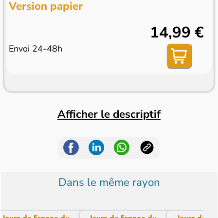
Version papier
14,99 €
Envoi 24-48h
Afficher le descriptif
Dans le même rayon
Jours de France du...
Jours de France du...
Jours de Fra