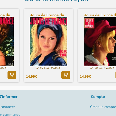
ce du...
Jours de France du...
Jours de France du
-02-26
N° 445 - du 10-02-26
N° 688 - du 04-02-26
14,99€
14,99€
S'informer
Compte
contacter
Créer un compte
er commande